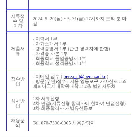
서류접
2024. 5. 20(
월
) ~ 5. 31(
금
) 17
시까지 도착 분 마
수 및
감
마감
-
이력서
1
부
-
자기소개서
1
부
제출서
-
경력증명서
1
부
(
관련 경력자에 한함
)
류
-
자격증 사본
1
부
-
최종학교 졸업증명서
1
부
-
최종학교 성적증명서
1
부
-
이메일 접수
(
berea_ef@berea.ac.kr
)
접수방
-
방문
(
우편
)
접수
:
서울 영등포구 가마산로
359
법
베뢰아국제대학원대학교
2
층 법인사무처
1
차 서류전형
심사방
2
차 면접
(
서류전형 합격자에 한하여 면접전형
)
법
3
차 최종합격자 개별유선통보
채용문
Tel. 070-7300-6005
채용담당자
의