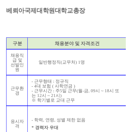
베뢰아국제대학원대학교총장
구분
채용분야 및 자격조건
채용직
급 및
일반행정직
(
교무처
) 1
명
선발인
원
-
근무형태
:
정규직
- 4
대 보험
(
사학연금
)
근무환
-
근무시간
:
주
5
일 근무
(
월
-
금
, 09
시
~ 18
시 또
경
는
12
시
~ 21
시
)
※
학기별로 교대 근무
-
학력
,
연령
,
성별 제한 없음
응시자
격
* 경력자 우대