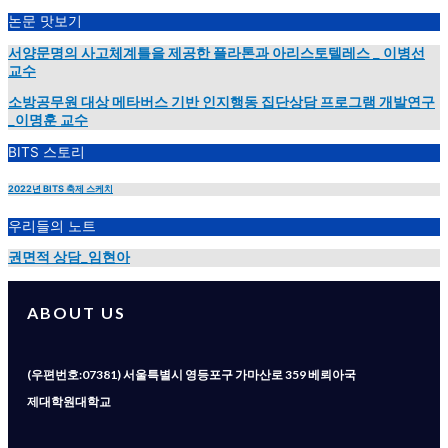
논문 맛보기
서양문명의 사고체계틀을 제공한 플라톤과 아리스토텔레스 _ 이병선
교수
소방공무원 대상 메타버스 기반 인지행동 집단상담 프로그램 개발연구
_이명훈 교수
BITS 스토리
2022년 BITS 축제 스케치
우리들의 노트
권면적 상담_임현아
ABOUT US
(우편번호:07381) 서울특별시 영등포구 가마산로 359 베뢰아국
제대학원대학교