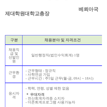
베뢰아국
제대학원대학교총장
구분
채용분야 및 자격조건
채용직
급 및
일반행정직
(
법인수익회계
) 1
명
선발인
원
-
근무형태
:
정규직
근무환
- 사학연금 가입
경
-
근무시간
:
주
5
일 근무
(
월
-
금
, 09
시
~ 18
시
)
-
학력
,
연령
,
성별 제한 없음
응시자
＊
우대자격
격
-
전산회계자격증 소지자
-
더존회계프로그램 사용가능자