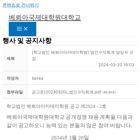
콘텐츠로 건너뛰기
베뢰아국제대학원대학교
행사 및 공지사항
[학교법인 베뢰아아카데미학원] 법인수익회계 담당자 모
제목
집
2024-03-20 19:03
작성자
berea
첨부파일
공고문(20240320)_법인수익회계.pdf
(89.8KB)
학교법인 베뢰아아카데미학원 공고 제
2024 - 2
호
베뢰아국제대학원대학교 공개경쟁 채용 계획을 다음과
같이 공고하오니 능력 있는 분들의 많은 참여 바랍니다
.
2024
년
3
월
20
일