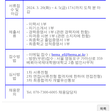
서류접
2024. 3. 20(
화
) ~ 4. 5(
금
) 17
시까지 도착 분 마
수 및
감
마감
-
이력서
1
부
-
자기소개서
1
부
제출서
-
경력증명서
1
부
(
관련 경력자에 한함
)
류
-
자격증 사본
1
부
(
관련 소지자에 한함
)
-
최종학교 졸업증명서
1
부
-
최종학교 성적증명서
1
부
-
이메일 접수
(
berea_ef@berea.ac.kr
)
접수방
-
방문
(
우편
)
접수
:
서울 영등포구 가마산로
359
법
베뢰아국제대학원대학교
2
층 법인사무처
1
차 서류전형
심사방
2
차 면접
(
서류전형 합격자에 한하여 면접전형
)
법
3
차 최종합격자 개별유선통보
채용문
Tel. 070-7300-6005
채용담당자
의
목록