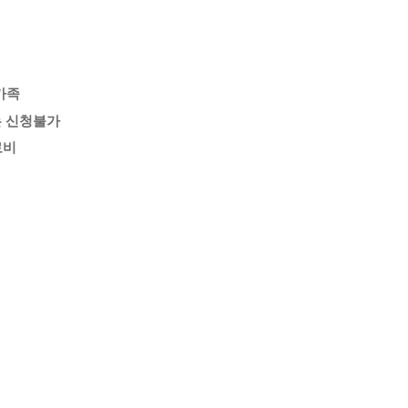
가족
는 신청불가
료비