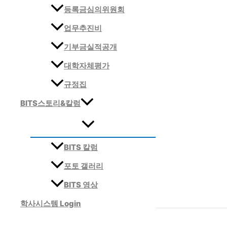
등록금심의위원회
업무추진비
기부금실적공개
대학자체평가
규정집
BITS스토리&칼럼
BITS 칼럼
포토 갤러리
BITS 영상
학사시스템 Login