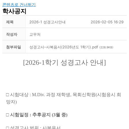
콘텐츠로 건너뛰기
학사공지
제목
2026-1 성경고사안내
2026-02-05 16:29
작성자
교무처
첨부파일
성경고사-사복음서(2026년도 1학기).pdf
(228.9KB)
[2026-1
학기 성경고사 안내
]
□
시험대상
: M.Div.
과정 재학생
,
목회신학원
(
시험응시 희
망자
)
□
시험일정
: 추후공지 (3월 중)
□
성경고사 범위
: 사복음서