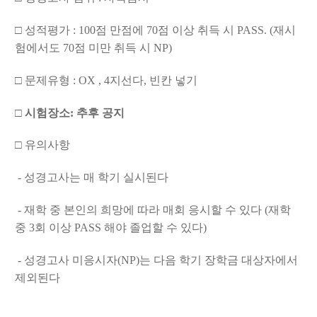
□
성적평가
: 100
점 만점에
70
점 이상 취득 시
PASS. (
재시
험에서도
70
점
미만
취득 시
NP
)
□
문제유형
: OX
, 4
지선다
,
빈칸 넣기
□
시험장소
:
추후 공지
□
유의사항
-
성경고사는 매 학기 실시된다
-
재학 중 본인의 희망에 따라 매회 응시할 수 있다
(
재학
중
3
회 이상
PASS 해야
졸업할 수 있다
)
-
성경고사 미응시자
(NP)
는 다음 학기 장학금 대상자에서
제외된다