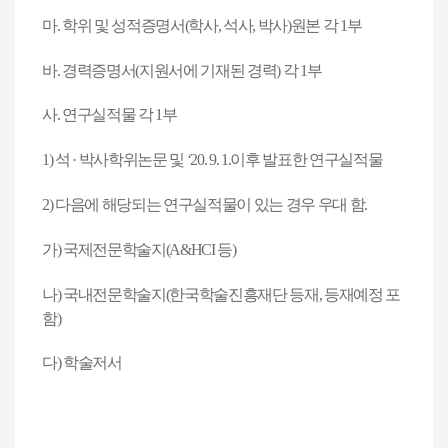
마
.
학위 및 성적증명서
(
학사
,
석사
,
박사
)
원본 각
1
부
바
.
경력증명서
(
지원서에 기재된 경력
)
각
1
부
사
.
연구실적물 각
1
부
1)
석
·
박사학위논문 및
‘20. 9. 1.
이후 발표한 연구실적물
2)
다음에 해당되는 연구실적물이 있는 경우 우대 함
.
가
)
국제전문학술지
(A&HCI
등
)
나
)
국내전문학술지
(
한국학술진흥재단 등재
,
등재예정 포
함
)
다
)
학술저서