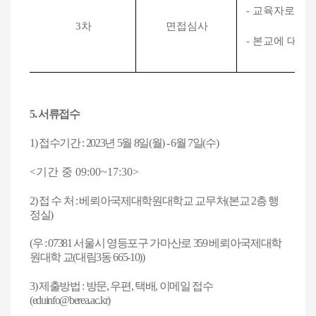
- 교육자로서의
3
차
면접심사
- 본교에 대한
5.
서류접수
1)
접수기간
: 2023
년 5
월 8
일
(월
) - 6
월 7
일
(
수
)
<
기간 중
09:00~17:30>
2)
접 수 처
:
베뢰아국제대학원대학교 교무처
(
본교
2
층 행
정실
)
(
우
: 07381
서울시 영등포구 가마산로
359
베뢰아국제대학
원대학 교
(
대림
3
동
665-10))
3)
제출방법
:
방문
,
우편
,
택배
,
이메일 접수
(eduinfo@berea.ac.kr)