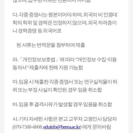
않으며
,
접수된 서류는 반환하지 아니함
다
.
각종 증명서는 원본이어야 하며
,
외국의 비 인증대
학의 학위 및 경력은 인정하지 않으며
,
외국 자격증이
나 경력증명 등 외국어로
된 서류는 번역문을 첨부하여 제출
라
.
「
개인정보보호법
」
에 따라
“
개인정보 수집
·
이용
동의서
”
제출자에 한해 지원 가능함
마
.
임용 시 제출한 각종 증명서 또는 연구실적물이 허
위 또는 부정 사실이 확인된 경우 임용 취소함
바
.
임용 후 결격사유가 발생할 경우 임용을 취소함
사
.
기타 자세한 사항은 본교 교무처 교원인사 담당자
(070-7300-6008,
eduinfo@berea.ac.kr
)
에게 문의바람