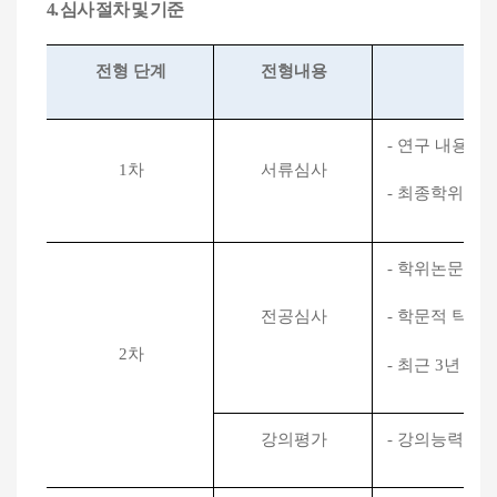
4.
심사 절차 및 기준
전형 단계
전형내용
-
연구 내용과
1
차
서류심사
- 최종학위 및
- 학위논문의 
전공심사
- 학문적 탁월
2
차
- 최근
3
년 이
강의평가
- 강의능력 등