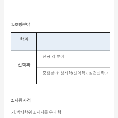
1.
초빙분야
학과
전공 각 분야
신학과
중점분야
:
성서학
(
신약학
),
실천신학
(
기독교
2.
지원 자격
가
.
박사학위 소지자를 우대 함