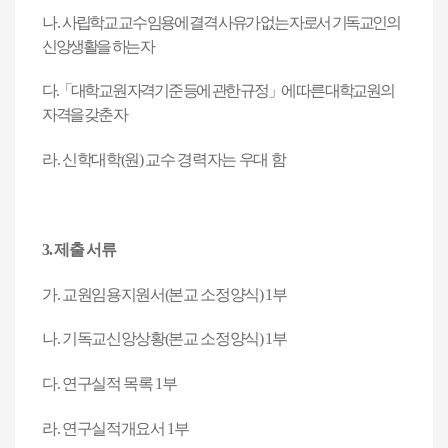
나
.
사립학교 교수 임용에 결격 사유가 없는 자로서 기독교인의
신앙생활을 하는 자
다
.
「
대학교원 자격기준 등에 관한 규정
」
에 따른 대학교원의
자격을 갖춘 자
라
.
신학대학
(
원
)
교수 경력자는 우대 함
3.
제출 서류
가
.
교원임용지원서
(
본교 소정양식
) 1
부
나
.
기독교신앙상황
(
본교 소정양식
) 1
부
다
.
연구실적 목록
1
부
라
.
연구실적개요서
1
부