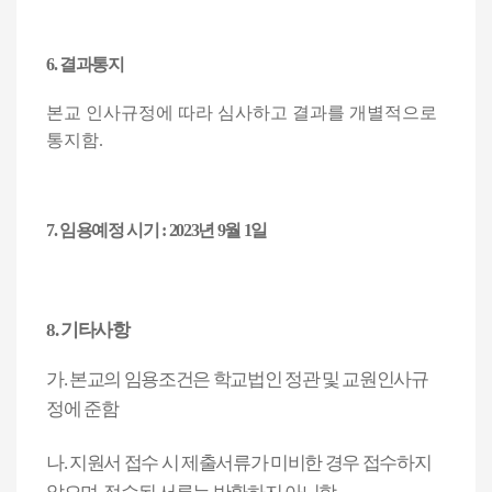
6.
결과통지
본교 인사규정에 따라 심사하고 결과를 개별적으로
통지함
.
7.
임용예정 시기
: 2023
년 9
월
1
일
8.
기타사항
가
.
본교의 임용조건은 학교법인 정관 및 교원인사규
정에 준함
나
.
지원서 접수 시 제출서류가 미비한 경우 접수하지