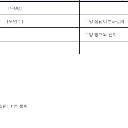
[
우OO
]
[
오연수
]
교양 상담이론과실제
교양 창조와 진화
스템
]
버튼 클릭