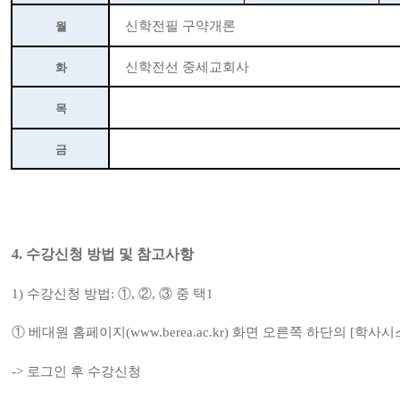
신학전필 구약개론
월
신학전선 중세교회사
화
목
금
4.
수강신청 방법 및 참고사항
1)
수강신청 방법
:
①
,
②
,
③
중 택
1
①
베대원 홈페이지
(
www.berea.ac.kr)
화면 오른쪽 하단의
[
학사시
->
로그인 후 수강신청