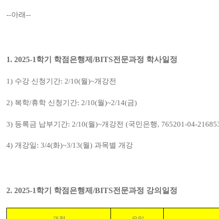
--
아래
--
1. 2025-1
학기 학점은행제
/BITS
전문
과정 학사일정
1)
수강 신청기간
: 2/10(
월
)~
개강전
2)
복학
/
휴학 신청기간
: 2/10(
월
)~2/14(
금
)
3)
등록금 납부기간
: 2/10(
월
)~
개강전
(
국민은행
, 765201-04-21685
4)
개강일
: 3/4(화
)~3/13(월
)
과목별 개강
2. 2025-1
학기 학점은행제
/BITS
전문
과정 강의일정
과정
요일